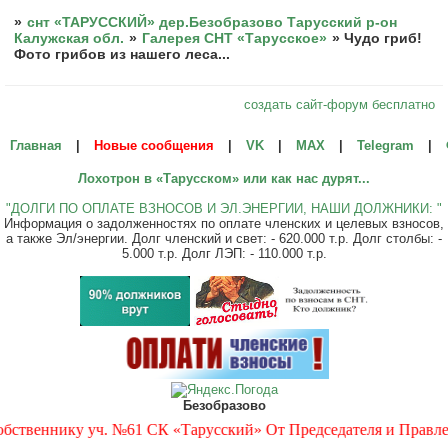
»
снт «ТАРУССКИЙ» дер.Безобразово Тарусский р-он
Калужская обл.
»
Галерея СНТ «Тарусское»
»
Чудо гриб!
Фото грибов из нашего леса...
создать сайт-форум бесплатно
Главная
|
Новые сообщения
|
VK
|
МАХ
|
Telegram
|
Лохотрон в «Тарусском» или как нас дурят...
"ДОЛГИ ПО ОПЛАТЕ ВЗНОСОВ И ЭЛ.ЭНЕРГИИ, НАШИ ДОЛЖНИКИ: "
Информация о задолженностях по оплате членских и целевых взносов,
а также Эл/энергии. Долг членский и свет: - 620.000 т.р. Долг столбы: -
5.000 т.р. Долг ЛЭП: - 110.000 т.р.
Безобразово
веннику уч. №61 СК «Тарусский» От Председателя и Правления 