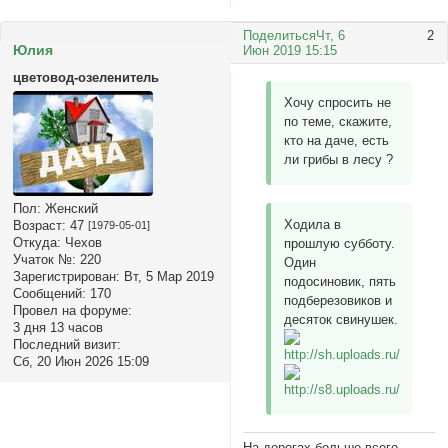
Поделиться
Чт, 6
2
Юлия
Июн 2019 15:15
цветовод-озеленитель
Хочу спросить не
по теме, скажите,
кто на даче, есть
ли грибы в лесу ?
Пол:
Женский
Ходила в
Возраст:
47
[1979-05-01]
Откуда:
Чехов
прошлую субботу.
Учаток №:
220
Один
Зарегистрирован
: Вт, 5 Мар 2019
подосиновик, пять
Сообщений:
170
подберезовиков и
Провел на форуме:
десяток свинушек.
3 дня 13 часов
Последний визит:
Сб, 20 Июн 2026 15:09
На дорогах больше всего