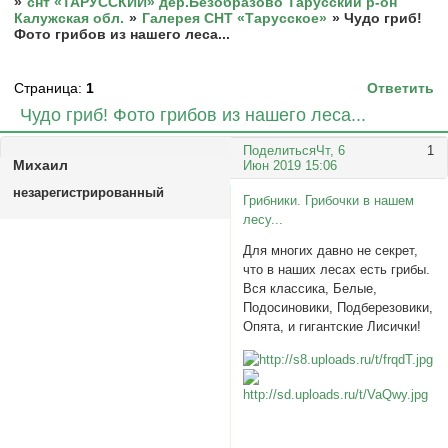
»
снт «ТАРУССКИЙ» дер.Безобразово Тарусский р-он
Калужская обл.
»
Галерея СНТ «Тарусское»
»
Чудо гриб!
Фото грибов из нашего леса...
Страница:
1
Ответить
Чудо гриб! Фото грибов из нашего леса...
Поделиться
Чт, 6
1
Михаил
Июн 2019 15:06
незарегистрированный
Грибники. Грибочки в нашем
лесу...
Для многих давно не секрет,
что в наших лесах есть грибы.
Вся классика, Белые,
Подосиновики, Подберезовики,
Опята, и гигантские Лисички!