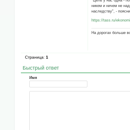
"Цель у нас одна - п
никем и ничем не над
наследству", - пояс
https://tass.ru/ekono
На дорогах больше вс
Страница:
1
Быстрый ответ
Имя