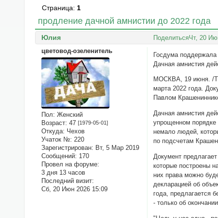
Страница:
1
продление дачной амнистии до 2022 года
Юлия
Поделиться
Чт, 20 Ию
цветовод-озеленитель
Госдума поддержала 
Дачная амнистия дей
МОСКВА, 19 июня. /ТА
марта 2022 года. Док
Павлом Крашенинник
Дачная амнистия дейс
Пол:
Женский
упрощенном порядке с
Возраст:
47
[1979-05-01]
Откуда:
Чехов
немало людей, котор
Учаток №:
220
по подсчетам Крашен
Зарегистрирован
: Вт, 5 Мар 2019
Сообщений:
170
Документ предлагает
Провел на форуме:
которые построены на
3 дня 13 часов
них права можно буде
Последний визит:
декларацией об объе
Сб, 20 Июн 2026 15:09
года, предлагается 
- только об окончани