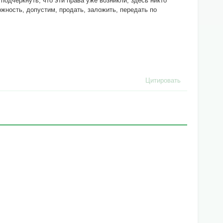
подчеркнуть, что эти права уже возникли, здесь никто
жность, допустим, продать, заложить, передать по
Цитировать