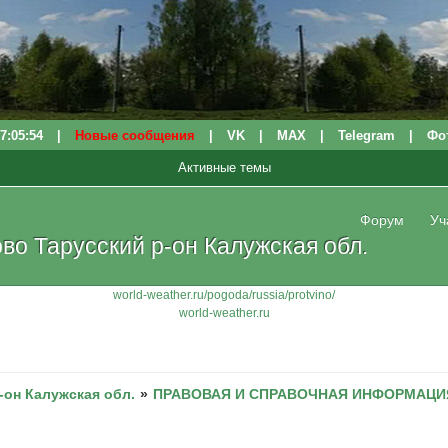
7:05:54
|
Новые сообщения
|
VK
|
МАХ
|
Telegram
|
Фо
Активные темы
Форум
Уч
о Тарусский р-он Калужская обл.
world-weather.ru/pogoda/russia/protvino/
world-weather.ru
-он Калужская обл.
»
ПРАВОВАЯ И СПРАВОЧНАЯ ИНФОРМАЦИЯ