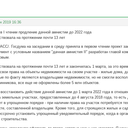
н 2019 16:36
в I чтении продление дачной амнистии до 2022 года
ствовала на протяжении почти 13 лет
СС/. Госдума на заседании в среду приняла в первом чтении проект зак
умент с условным названием "дачная амнистия II" разработан главой ко
овым.
твовала на протяжении почти 13 лет и закончилась 1 марта, за это вре
вои права на объекты недвижимости на своем участке - жилые дома, да
ые по факту являются владельцами недвижимости, но не смогли воспо
инникова, все еще не оформлены более 5 млн объектов.
 восстановить действие дачной амнистии до 1 марта 2022 года в отнош
 земельных участках, предоставленных до 4 августа 2018 года, то ест
т в упрощенном порядке - при наличии права на участок потребуется те
кте, составленной владельцем. Кроме того, для строящихся жилых и сад
бессрочно установить упрощенный уведомительный порядок, когда в орга
и строительства.