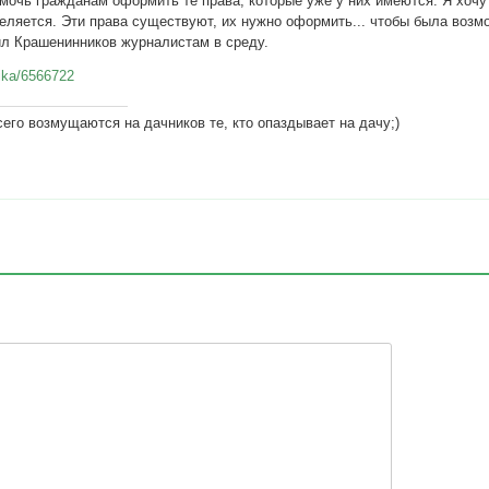
омочь гражданам оформить те права, которые уже у них имеются. Я хочу 
еляется. Эти права существуют, их нужно оформить... чтобы была возмо
нил Крашенинников журналистам в среду.
mika/6566722
его возмущаются на дачников те, кто опаздывает на дачу;)