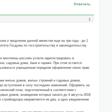
Ответить
1
она о продлении дачной амнистии еще на три года - до 1
митета Госдумы по госстроительству и законодательству
мя миллионы россиян успели зарегистрировать в
чи, садовые дома, бани и гаражи. При этом остается
льзоваться упрощенным порядком оформления своих прав:
ении жилых домов, жилых строений и садовых домов,
ь до вступления в силу последних изменений. Оформить на
хнический план, подготовленный в соответствии с
овых домов, возведение которых начато до 4 августа 2018
н стройнадзора направляется не два, а одно уведомление