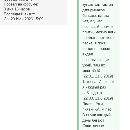
Провел на форуме:
купаются, там он
3 дня 13 часов
для рыбаков
Последний визит:
больше, пляжа
Сб, 20 Июн 2026 15:09
нет, а у нас
песчаный пляж и
плиты, можно ноги
промыть потом от
песка, я пока
сегодня плавал
видел
проплывающих
ужей, там их
много👍😁
[22:31, 21.6.2019]
Татьяна: И пиявок
я каждый раз
наблюдаю)
[22:33, 21.6.2019]
Лилия: Ужи,
пиявки 🤣. Я пас.
А внуки каждый
день бегают
Счастливые