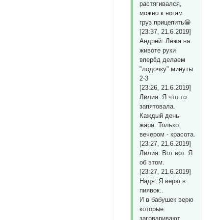
растягивался,
можно к ногам
груз прицепить😁
[23:37, 21.6.2019]
Андрей: Лёжа на
животе руки
вперёд делаем
"лодочку" минуты
2-3
[23:26, 21.6.2019]
Лилия: Я что то
запятовала.
Каждый день
жара. Только
вечером - красота.
[23:27, 21.6.2019]
Лилия: Вот вот. Я
об этом.
[23:27, 21.6.2019]
Надя: Я верю в
пиявок..
И в бабушек верю
которые
заговаривают.