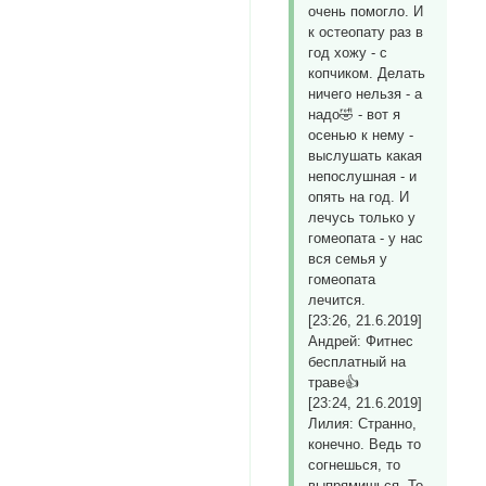
очень помогло. И
к остеопату раз в
год хожу - с
копчиком. Делать
ничего нельзя - а
надо🤣 - вот я
осенью к нему -
выслушать какая
непослушная - и
опять на год. И
лечусь только у
гомеопата - у нас
вся семья у
гомеопата
лечится.
[23:26, 21.6.2019]
Андрей: Фитнес
бесплатный на
траве👍
[23:24, 21.6.2019]
Лилия: Странно,
конечно. Ведь то
согнешься, то
выпрямишься. То