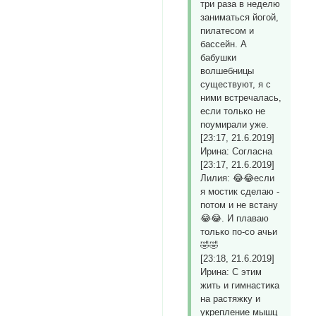
три раза в неделю
заниматься йогой,
пилатесом и
бассейн. А
бабушки
волшебницы
существуют, я с
ними встречалась,
если только не
поумирали уже.
[23:17, 21.6.2019]
Ирина: Согласна
[23:17, 21.6.2019]
Лилия: 😂😂если
я мостик сделаю -
потом и не встану
😂😂. И плаваю
только по-со ачьи
🤣🤣
[23:18, 21.6.2019]
Ирина: С этим
жить и гимнастика
на растяжку и
укрепление мышц