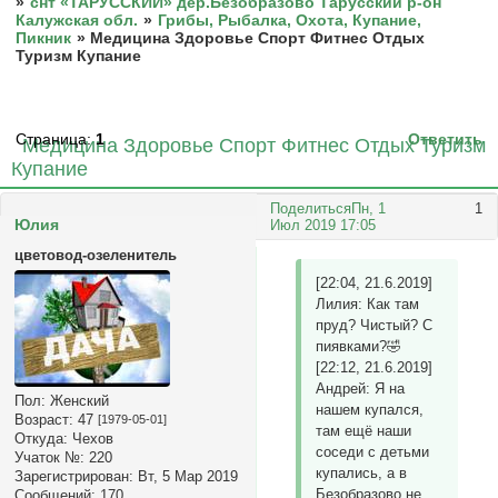
»
снт «ТАРУССКИЙ» дер.Безобразово Тарусский р-он
Калужская обл.
»
Грибы, Рыбалка, Охота, Купание,
Пикник
»
Медицина Здоровье Спорт Фитнес Отдых
Туризм Купание
Страница:
1
Ответить
Медицина Здоровье Спорт Фитнес Отдых Туризм
Купание
Поделиться
Пн, 1
1
Юлия
Июл 2019 17:05
цветовод-озеленитель
[22:04, 21.6.2019]
Лилия: Как там
пруд? Чистый? С
пиявками?🤣
[22:12, 21.6.2019]
Андрей: Я на
Пол:
Женский
нашем купался,
Возраст:
47
[1979-05-01]
там ещё наши
Откуда:
Чехов
соседи с детьми
Учаток №:
220
купались, а в
Зарегистрирован
: Вт, 5 Мар 2019
Безобразово не
Сообщений:
170