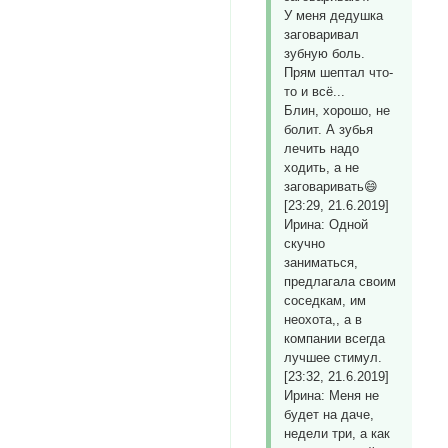
У меня дедушка
заговаривал
зубную боль.
Прям шептал что-
то и всё...
Блин, хорошо, не
болит. А зубья
лечить надо
ходить, а не
заговаривать😄
[23:29, 21.6.2019]
Ирина: Одной
скучно
заниматься,
предлагала своим
соседкам, им
неохота,, а в
компании всегда
лучшее стимул.
[23:32, 21.6.2019]
Ирина: Меня не
будет на даче,
недели три, а как