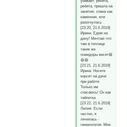
убивает, ребята,
ребята, пришла на
занятия, спина как
каменная, еле
разогнулась
[23:20, 21.6.2019]
Ирина: Едем на
дачу! Мечтаю что
там в теплице
такие же
помидоры висят😆
😆😆
[23:21, 21.6.2019]
Ирина: Носите
корсет на даче
при работе.
Только им
спасаюсь! Он как
таблетка
[23:22, 21.6.2019]
Лилия: Если
честно, я
лечилась -
гинекология. Мне