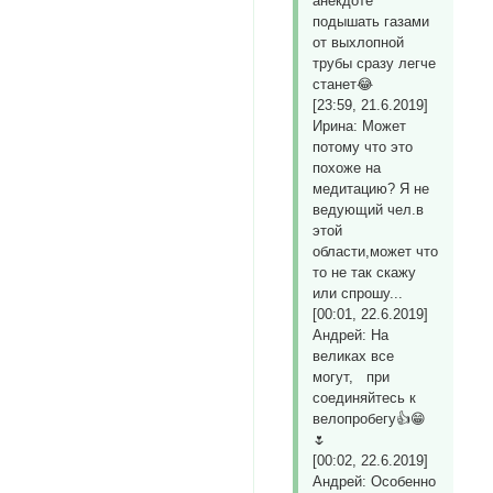
анекдоте
подышать газами
от выхлопной
трубы сразу легче
станет😂
[23:59, 21.6.2019]
Ирина: Может
потому что это
похоже на
медитацию? Я не
ведующий чел.в
этой
области,может что
то не так скажу
или спрошу...
[00:01, 22.6.2019]
Андрей: На
великах все
могут, при
соединяйтесь к
велопробегу👍😁
🌷
[00:02, 22.6.2019]
Андрей: Особенно