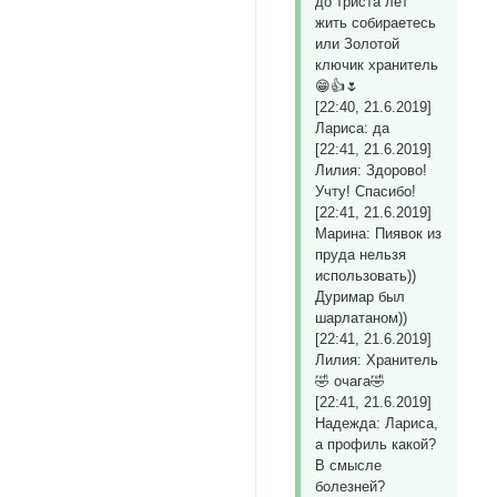
до триста лет
жить собираетесь
или Золотой
ключик хранитель
😁👍🌷
[22:40, 21.6.2019]
Лариса: да
[22:41, 21.6.2019]
Лилия: Здорово!
Учту! Спасибо!
[22:41, 21.6.2019]
Марина: Пиявок из
пруда нельзя
использовать))
Дуримар был
шарлатаном))
[22:41, 21.6.2019]
Лилия: Хранитель
🤣 очага🤣
[22:41, 21.6.2019]
Надежда: Лариса,
а профиль какой?
В смысле
болезней?