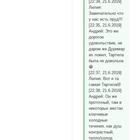
[22:34, 21.6.2019]
Лилия:
Замечательно что
у нас есть пруд!!!
[22:35, 21.6.2019]
Андрей: Это же
дорогое
удовольствие, не
даром же Дуримар
их ловил, Тартила
была не довольна
😁
[22:37, 21.6.2019]
Лилия: Вот я та
самая Тартила🤣
[22:38, 21.6.2019]
Андрей: Он же
проточный, там в
некоторых местах
ключевые
холодные
течения, как душ
контрастный,
тепло/холод