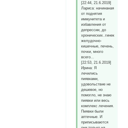
[22:44, 21.6.2019]
Лариса: начинаная
от поднятия
иммунитета и
избавления от
депрессии, до
хронических..гинекология,
желудочно-
кишечные, печень,
почки, много
всего...
[22:53, 21.6.2019]
Ирина: Я
лечились
пиявками,
удовольствие не
дешевое, но
помогло, не знаю
пиявки или весь
комплекс лечения.
Пиявки были
аптечные. И
приписываются
они только на