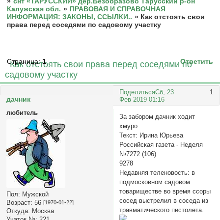
»
снт «ТАРУССКИЙ» дер.Безобразово Тарусский р-он
Калужская обл.
»
ПРАВОВАЯ И СПРАВОЧНАЯ
ИНФОРМАЦИЯ: ЗАКОНЫ, ССЫЛКИ..
»
Как отстоять свои
права перед соседями по садовому участку
Страница:
1
Ответить
Как отстоять свои права перед соседями по
садовому участку
Поделиться
Сб, 23
1
дачник
Фев 2019 01:16
любитель
За забором дачник ходит
хмуро
Текст: Ирина Юрьева
Российская газета - Неделя
№7272 (106)
9278
Недавняя теленовость: в
подмосковном садовом
товариществе во время ссоры
Пол:
Мужской
сосед выстрелил в соседа из
Возраст:
56
[1970-01-22]
травматического пистолета.
Откуда:
Москва
Учаток №:
221