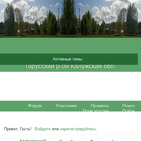
10 Августа 2026 | Понедельник | 2:45:45
|
Новые сообщения
|
world-weather.ru/pogoda/russia/protvino/
снт «ТАРУССКИЙ» дер.Безобразово
Активные темы
world-weather.ru
Тарусский р-он Калужская обл.
Форум
Участники
Правила
Поиск
Регистрация
Войти
Привет, Гость!
Войдите
или
зарегистрируйтесь
.