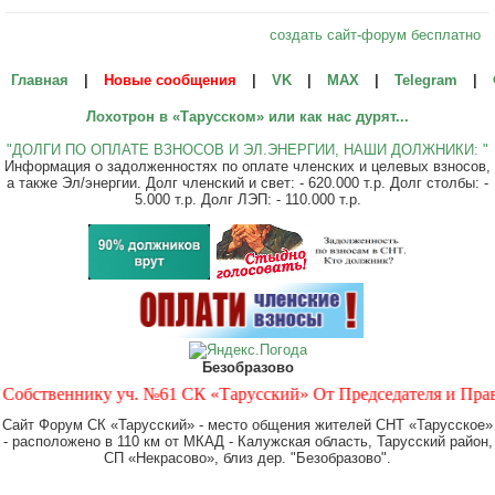
создать сайт-форум бесплатно
Главная
|
Новые сообщения
|
VK
|
МАХ
|
Telegram
|
Лохотрон в «Тарусском» или как нас дурят...
"ДОЛГИ ПО ОПЛАТЕ ВЗНОСОВ И ЭЛ.ЭНЕРГИИ, НАШИ ДОЛЖНИКИ: "
Информация о задолженностях по оплате членских и целевых взносов,
а также Эл/энергии. Долг членский и свет: - 620.000 т.р. Долг столбы: -
5.000 т.р. Долг ЛЭП: - 110.000 т.р.
Безобразово
ственнику уч. №61 СК «Тарусский» От Председателя и Правлени
Сайт Форум СК «Тарусский» - место общения жителей СНТ «Тарусское»
- расположено в 110 км от МКАД - Калужская область, Тарусский район,
СП «Некрасово», близ дер. "Безобразово".