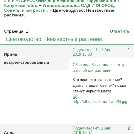
»
снт «ТАРУССКИЙ» дер.Безобразово Тарусский р-он
Калужская обл.
»
Уголок садовода. САД И ОГОРОД.
Советы и хитрости..
»
Цветоводство. Неизвестные
растения.
Страница:
1
Ответить
Цветоводство. Неизвестные растения.
Поделиться
Чт, 1 Авг
1
Ирина
2019 15:03
незарегистрированный
Сбор целебных, полезных трав
и лечебных растений.
Кто знает что за растение?
Цветы в виде "свечек" позже
станут черного цвета
Поделиться
Чт, 1 Авг
2
Аллa
2019 15:07