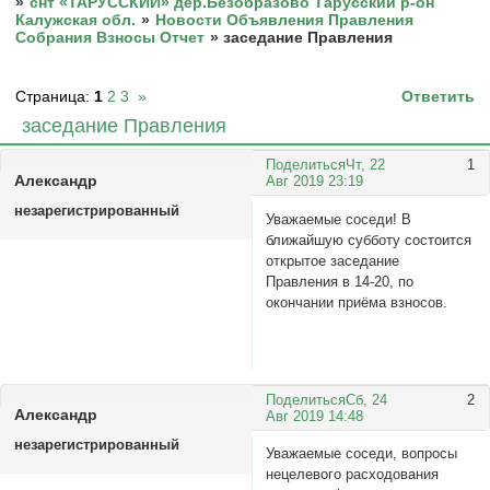
»
снт «ТАРУССКИЙ» дер.Безобразово Тарусский р-он
Калужская обл.
»
Новости Объявления Правления
Собрания Взносы Отчет
»
заседание Правления
Страница:
1
2
3
»
Ответить
заседание Правления
Поделиться
Чт, 22
1
Александp
Авг 2019 23:19
незарегистрированный
Уважаемые соседи! В
ближайшую субботу состоится
открытое заседание
Правления в 14-20, по
окончании приёма взносов.
Поделиться
Сб, 24
2
Александp
Авг 2019 14:48
незарегистрированный
Уважаемые соседи, вопросы
нецелевого расходования