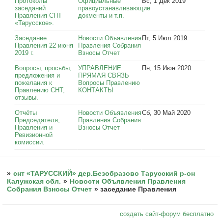
Протоколы
Официальные
Вс, 1 Дек 2019
заседаний
правоустанавливающие
Правления СНТ
докменты и т.п.
«Тарусское».
Заседание
Новости Объявления
Пт, 5 Июл 2019
Правления 22 июня
Правления Собрания
2019 г.
Взносы Отчет
Вопросы, просьбы,
УПРАВЛЕНИЕ
Пн, 15 Июн 2020
предложения и
ПРЯМАЯ СВЯЗЬ
пожелания к
Вопросы Правлению
Правлению СНТ,
КОНТАКТЫ
отзывы.
Отчёты
Новости Объявления
Сб, 30 Май 2020
Председателя,
Правления Собрания
Правления и
Взносы Отчет
Ревизионной
комиссии.
»
снт «ТАРУССКИЙ» дер.Безобразово Тарусский р-он
Калужская обл.
»
Новости Объявления Правления
Собрания Взносы Отчет
»
заседание Правления
создать сайт-форум бесплатно