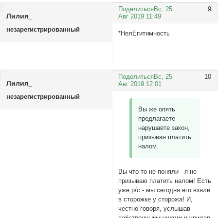
Поделиться
Вс, 25
9
Лилия_
Авг 2019 11:49
незарегистрированный
*НелЕгитимность
Поделиться
Вс, 25
10
Лилия_
Авг 2019 12:01
незарегистрированный
Вы же опять
предлагаете
нарушаете закон,
призывая платить
налом.
Вы что-то не поняли - я не
призываю платить налом! Есть
уже р/с - мы сегодня его взяли
в сторожке у сторожа! И,
честно говоря, услышав
собственными ушами и увидев