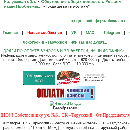
Калужская обл.
»
Обсуждение общих вопросов. Решаем
наши Проблемы...
»
Куда девать яблоки?
создать сайт-форум бесплатно
Главная
|
Новые сообщения
|
VK
|
МАХ
|
Telegram
|
Лохотрон в «Тарусском» или как нас дурят...
"ДОЛГИ ПО ОПЛАТЕ ВЗНОСОВ И ЭЛ.ЭНЕРГИИ, НАШИ ДОЛЖНИКИ: "
Информация о задолженностях по оплате членских и целевых взносов,
а также Эл/энергии. Долг членский и свет: - 620.000 т.р. Долг столбы: -
5.000 т.р. Долг ЛЭП: - 110.000 т.р.
Безобразово
!! Собственнику уч. №61 СК «Тарусский» От Председателя и Пр
Сайт Форум СК «Тарусский» - место общения жителей СНТ «Тарусское»
- расположено в 110 км от МКАД - Калужская область, Тарусский район,