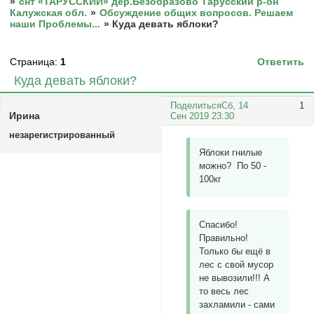
»
снт «ТАРУССКИЙ» дер.Безобразово Тарусский р-он
Калужская обл.
»
Обсуждение общих вопросов. Решаем
наши Проблемы...
»
Куда девать яблоки?
Страница:
1
Ответить
Куда девать яблоки?
Поделиться
Сб, 14
1
Ирина
Сен 2019 23:30
незарегистрированный
Яблоки гнилые
можно? По 50 -
100кг
Спасибо!
Правильно!
Только бы ещё в
лес с свой мусор
не вывозили!!! А
то весь лес
захламили - сами