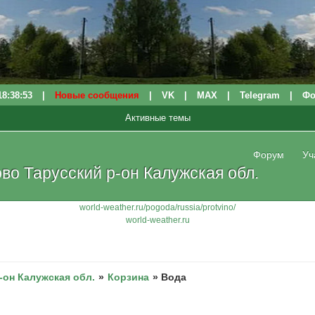
18:38:53
|
Новые сообщения
|
VK
|
МАХ
|
Telegram
|
Фо
Активные темы
Форум
Уч
о Тарусский р-он Калужская обл.
world-weather.ru/pogoda/russia/protvino/
world-weather.ru
-он Калужская обл.
»
Корзина
»
Вода