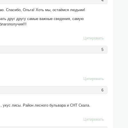
4
краю. Спасибо, Ольга! Хоть мы, остаёмся людьми!
вать друг другу самые важные сведения, самую
лагополучия!!!
Цитировать
5
Цитировать
6
, укус лисы. Район лесного бульвара и СНТ Скала.
Цитировать