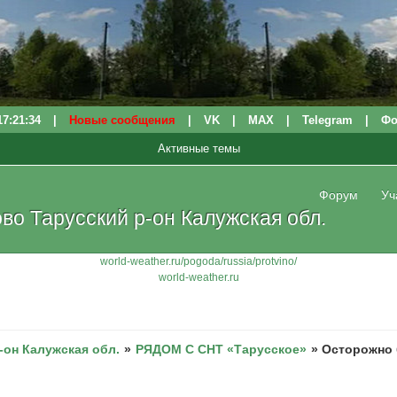
17:21:35
|
Новые сообщения
|
VK
|
МАХ
|
Telegram
|
Фо
Активные темы
Форум
Уч
о Тарусский р-он Калужская обл.
world-weather.ru/pogoda/russia/protvino/
world-weather.ru
-он Калужская обл.
»
РЯДОМ С СНТ «Тарусское»
»
Осторожно 