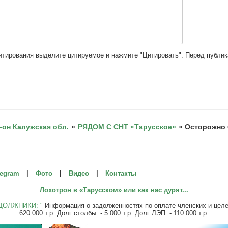
цитирования выделите цитируемое и нажмите "Цитировать". Перед публи
-он Калужская обл.
»
РЯДОМ С СНТ «Тарусское»
»
Осторожно 
legram
|
Фото
|
Видео
|
Контакты
Лохотрон в «Тарусском» или как нас дурят...
ДОЛЖНИКИ: "
Информация о задолженностях по оплате членских и целевы
620.000 т.р. Долг столбы: - 5.000 т.р. Долг ЛЭП: - 110.000 т.р.