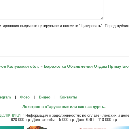
цитирования выделите цитируемое и нажмите "Цитировать". Перед публи
-он Калужская обл.
»
Барахолка Объявления Отдам Приму Бюро
legram
|
Фото
|
Видео
|
Контакты
Лохотрон в «Тарусском» или как нас дурят...
ДОЛЖНИКИ: "
Информация о задолженностях по оплате членских и целевы
620.000 т.р. Долг столбы: - 5.000 т.р. Долг ЛЭП: - 110.000 т.р.