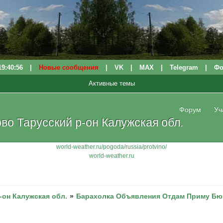
19:40:56
|
Новые сообщения
|
VK
|
МАХ
|
Telegram
|
Фо
Активные темы
Форум
Уч
о Тарусский р-он Калужская обл.
world-weather.ru/pogoda/russia/protvino/
world-weather.ru
-он Калужская обл.
»
Барахолка Объявления Отдам Приму Бюро