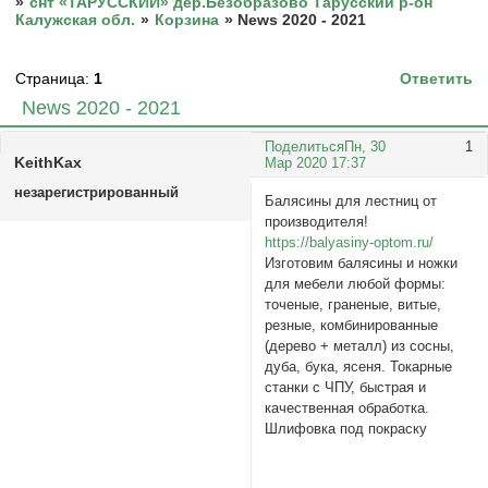
»
снт «ТАРУССКИЙ» дер.Безобразово Тарусский р-он
Калужская обл.
»
Корзина
»
News 2020 - 2021
Страница:
1
Ответить
News 2020 - 2021
Поделиться
Пн, 30
1
KeithKax
Мар 2020 17:37
незарегистрированный
Балясины для лестниц от
производителя!
https://balyasiny-optom.ru/
Изготовим балясины и ножки
для мебели любой формы:
точеные, граненые, витые,
резные, комбинированные
(дерево + металл) из сосны,
дуба, бука, ясеня. Токарные
станки с ЧПУ, быстрая и
качественная обработка.
Шлифовка под покраску