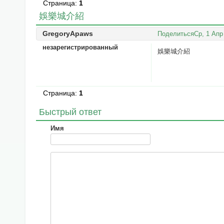
Страница:
1
娛樂城介紹
GregoryApaws
Поделиться
Ср, 1 Апр
незарегистрированный
娛樂城介紹
Страница:
1
Быстрый ответ
Имя