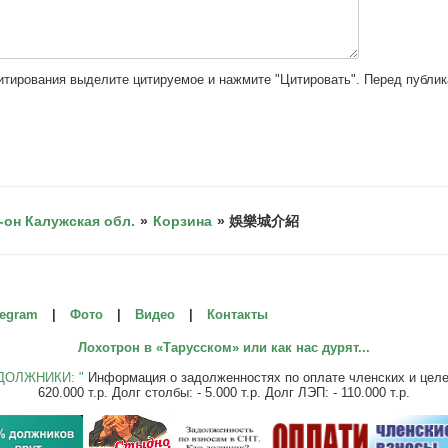
цитирования выделите цитируемое и нажмите "Цитировать". Перед публи
-он Калужская обл.
»
Корзина
»
娛樂城介紹
legram
|
Фото
|
Видео
|
Контакты
Лохотрон в «Тарусском» или как нас дурят...
ДОЛЖНИКИ: "
Информация о задолженностях по оплате членских и целевы
620.000 т.р. Долг столбы: - 5.000 т.р. Долг ЛЭП: - 110.000 т.р.