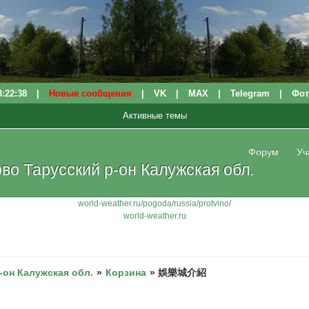
3:22:38
|
Новые сообщения
|
VK
|
МАХ
|
Telegram
|
Фот
Активные темы
Форум
Уч
о Тарусский р-он Калужская обл.
world-weather.ru/pogoda/russia/protvino/
world-weather.ru
-он Калужская обл.
»
Корзина
»
娛樂城介紹