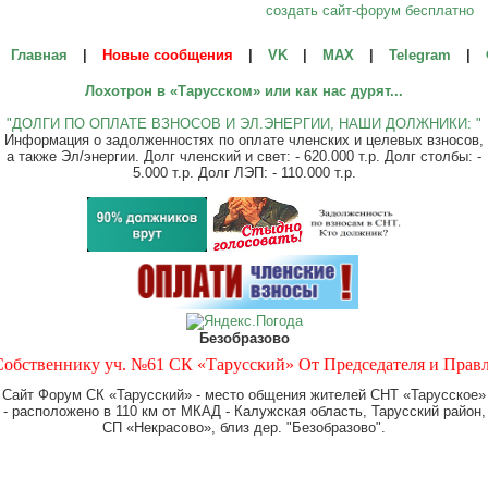
создать сайт-форум бесплатно
Главная
|
Новые сообщения
|
VK
|
МАХ
|
Telegram
|
Лохотрон в «Тарусском» или как нас дурят...
"ДОЛГИ ПО ОПЛАТЕ ВЗНОСОВ И ЭЛ.ЭНЕРГИИ, НАШИ ДОЛЖНИКИ: "
Информация о задолженностях по оплате членских и целевых взносов,
а также Эл/энергии. Долг членский и свет: - 620.000 т.р. Долг столбы: -
5.000 т.р. Долг ЛЭП: - 110.000 т.р.
Безобразово
ственнику уч. №61 СК «Тарусский» От Председателя и Правления
Сайт Форум СК «Тарусский» - место общения жителей СНТ «Тарусское»
- расположено в 110 км от МКАД - Калужская область, Тарусский район,
СП «Некрасово», близ дер. "Безобразово".