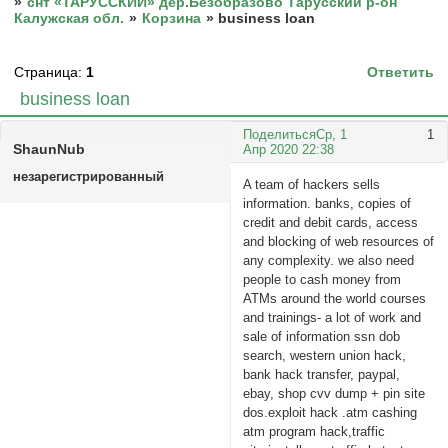
»
снт «ТАРУССКИЙ» дер.Безобразово Тарусский р-он
Калужская обл.
»
Корзина
»
business loan
Страница:
1
Ответить
business loan
Поделиться
Ср, 1
1
ShaunNub
Апр 2020 22:38
незарегистрированный
A team of hackers sells
information. banks, copies of
credit and debit cards, access
and blocking of web resources of
any complexity. we also need
people to cash money from
ATMs around the world courses
and trainings- a lot of work and
sale of information ssn dob
search, western union hack,
bank hack transfer, paypal,
ebay, shop cvv dump + pin site
dos.exploit hack .atm cashing
atm program hack,traffic