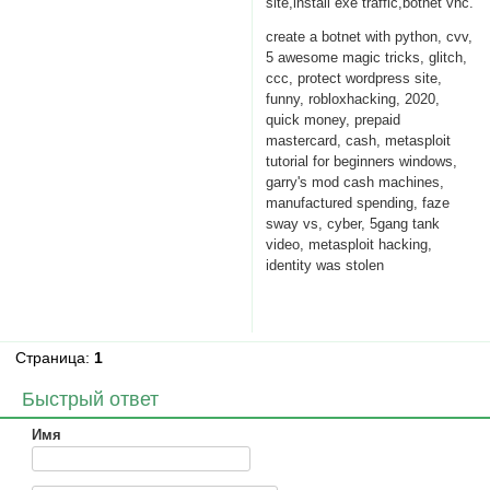
site,install exe traffic,botnet vnc.
create a botnet with python, cvv,
5 awesome magic tricks, glitch,
ccc, protect wordpress site,
funny, robloxhacking, 2020,
quick money, prepaid
mastercard, cash, metasploit
tutorial for beginners windows,
garry's mod cash machines,
manufactured spending, faze
sway vs, cyber, 5gang tank
video, metasploit hacking,
identity was stolen
Страница:
1
Быстрый ответ
Имя