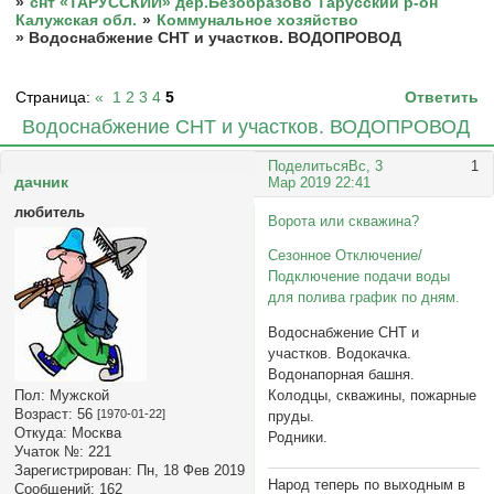
»
снт «ТАРУССКИЙ» дер.Безобразово Тарусский р-он
Калужская обл.
»
Коммунальное хозяйство
»
Водоснабжение СНТ и участков. ВОДОПРОВОД
Страница:
«
1
2
3
4
5
Ответить
Водоснабжение СНТ и участков. ВОДОПРОВОД
Поделиться
Вс, 3
1
дачник
Мар 2019 22:41
любитель
Ворота или скважина?
Сезонное Отключение/
Подключение подачи воды
для полива график по дням.
Водоснабжение СНТ и
участков. Водокачка.
Водонапорная башня.
Пол:
Мужской
Колодцы, скважины, пожарные
Возраст:
56
[1970-01-22]
пруды.
Откуда:
Москва
Родники.
Учаток №:
221
Зарегистрирован
: Пн, 18 Фев 2019
Народ теперь по выходным в
Сообщений:
162