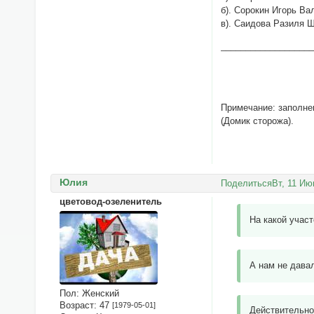
б). Сорокин Игорь В
в). Саидова Разиля 
___________________
(Фамилия
Дата заполнен
Примечание: заполне
(Домик сторожа).
Юлия
Поделиться
Вт, 11 Ию
цветовод-озеленитель
На какой учас
А нам не дава
Пол:
Женский
Возраст:
47
[1979-05-01]
Действительно