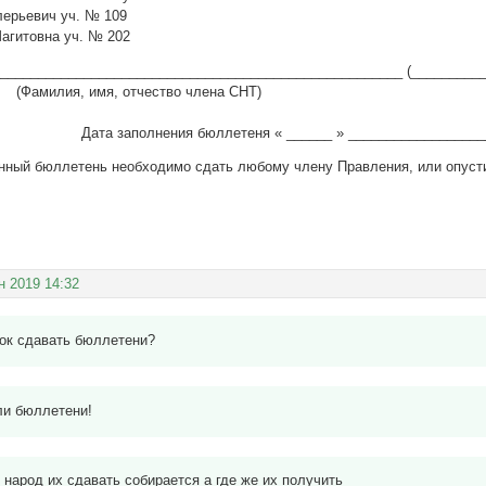
алерьевич уч. № 109
Шагитовна уч. № 202
_____________________________________________________ (__________
, имя, отчество члена СНТ) 
ия бюллетеня « ______ » ____________________ 2
нный бюллетень необходимо сдать любому члену Правления, или опуст
н 2019 14:32
ток сдавать бюллетени?
ли бюллетени!
 народ их сдавать собирается а где же их получить