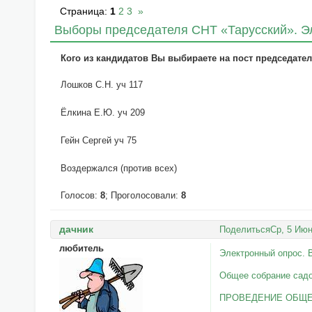
Страница:
1
2
3
»
Выборы председателя СНТ «Тарусский». Э
Кого из кандидатов Вы выбираете на пост председате
Лошков С.Н. уч 117
Ёлкина Е.Ю. уч 209
Гейн Сергей уч 75
Воздержался (против всех)
Голосов:
8
;
Проголосовали:
8
дачник
Поделиться
Ср, 5 Июн
любитель
Электронный опрос. 
Общее собрание садо
ПРОВЕДЕНИЕ ОБЩЕ