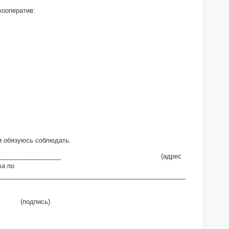
кооператив:
и обязуюсь соблюдать.
___________________________________ (адрес
ка по
________________________________________________________________
сь)