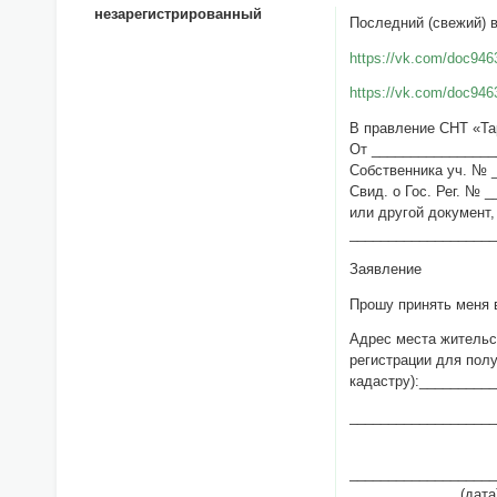
незарегистрированный
Последний (свежий) 
https://vk.com/doc9
https://vk.com/doc94
В правление СНТ «Та
От _______________
Собственника уч. № 
Свид. о Гос. Рег. № 
или другой документ
__________________
Заявление
Прошу принять меня 
Адрес места жит
регистрации для полу
кадастру):________
_____________
(Ф.
__________________
(дата