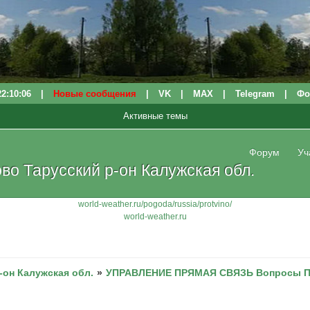
22:10:07
|
Новые сообщения
|
VK
|
МАХ
|
Telegram
|
Фо
Активные темы
Форум
Уч
о Тарусский р-он Калужская обл.
world-weather.ru/pogoda/russia/protvino/
world-weather.ru
-он Калужская обл.
»
УПРАВЛЕНИЕ ПРЯМАЯ СВЯЗЬ Вопросы 