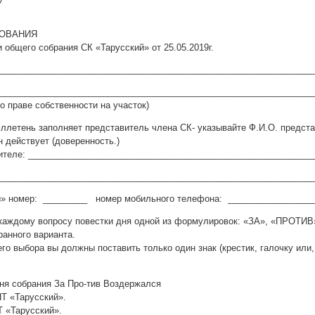
СОВАНИЯ
 общего собрания СК «Тарусский» от 25.05.2019г.
________________________________________________________________
________________________________________________________________
о праве собственности на участок)
етень заполняет представитель члена СК- указывайте Ф.И.О. представ
н действует (доверенность.)
ителе: __________________________________________________________
________________________________________________________________
й» номер: _________ номер мобильного телефона: _________________
каждому вопросу повестки дня одной из формулировок: «ЗА», «ПРОТИВ
ранного варианта.
го выбора вы должны поставить только один знак (крестик, галочку или,
ня собрания За Про-тив Воздержался
НТ «Тарусский».
НТ «Тарусский».