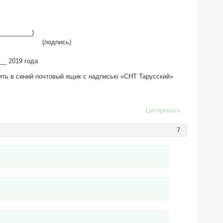
_________)
(подпись)
019 года
ить в синий почтовый ящик с надписью «СНТ Тарусский»
Цитировать
7