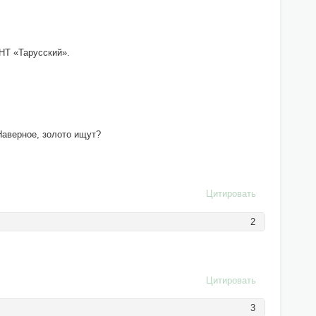
НТ «Тарусский».
Наверное, золото ищут?
Цитировать
2
Цитировать
3