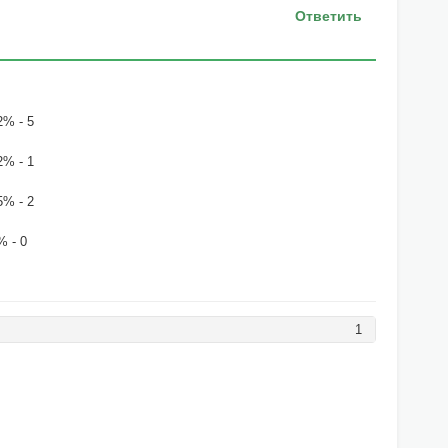
Ответить
2% - 5
2% - 1
5% - 2
% - 0
1