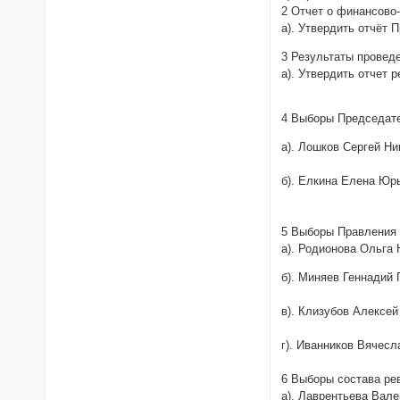
2 Отчет о финансово-
а). Утвердить отчёт 
3 Результаты проведе
а). Утвердить отчет р
4 Выборы Председате
а). Лошков Сергей Ни
б). Елкина Елена Юрь
5 Выборы Правления 
а). Родионова Ольга
б). Миняев Геннадий 
в). Клизубов Алексе
г). Иванников Вячес
6 Выборы состава ре
а). Лаврентьева Вале