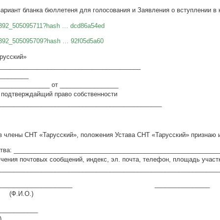
вариант бланка бюллетеня для голосования и Заявления о вступлении в 
46392_505095711?hash … dcd86a54ed
6392_505095709?hash … 92f05d5a60
русский»
__________________________________________
_________
________________ от _________________
, подтверждайщий право собственности
________________________________________________
в члены СНТ «Тарусский», положения Устава СНТ «Тарусский» признаю 
ельства: __________________________________________
чения почтовых сообщений, индекс, эл. почта, телефон, площадь участ
_________________________________________________________________
___________________________ ________________
И.О.) (подпи
____________
)