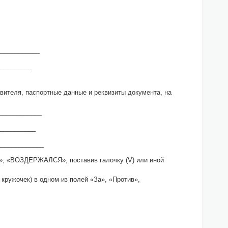
____________
__________
ителя, паспортные данные и реквизиты документа, на
____________
___________
_____________
»; «ВОЗДЕРЖАЛСЯ», поставив галочку (V) или иной
 кружочек) в одном из полей «За», «Против»,