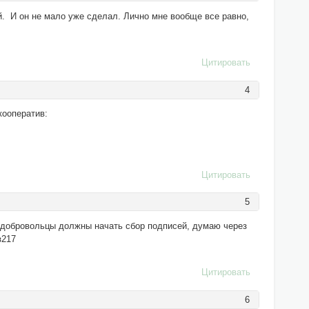
ый. И он не мало уже сделал. Лично мне вообще все равно,
Цитировать
4
кооператив:
Цитировать
5
 добровольцы должны начать сбор подписей, думаю через
з217
Цитировать
6