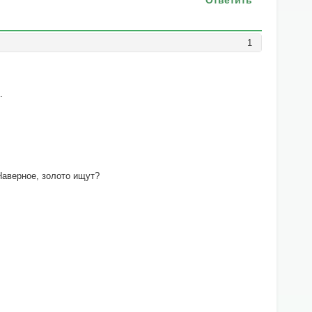
Ответить
1
.
Наверное, золото ищут?