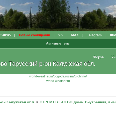
8:40:45
|
Новые сообщения
|
VK
|
МАХ
|
Telegram
|
Фо
Активные темы
Форум
Уч
о Тарусский р-он Калужская обл.
world-weather.ru/pogoda/russia/protvino/
world-weather.ru
-он Калужская обл.
»
СТРОИТЕЛЬСТВО дома. Внутренняя, внеш