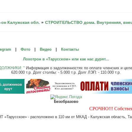
-он Калужская обл.
»
СТРОИТЕЛЬСТВО дома. Внутренняя, внеш
legram
|
Фото
|
Видео
|
Контакты
Лохотрон в «Тарусском» или как нас дурят...
ДОЛЖНИКИ: "
Информация о задолженностях по оплате членских и целевы
620.000 т.р. Долг столбы: - 5.000 т.р. Долг ЛЭП: - 110.000 т.р.
Безобразово
СРОЧНО!!! Собственнику 
 «Тарусское» - расположено в 110 км от МКАД - Калужская область, Тар