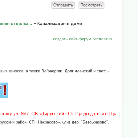
няя отделка...
»
Канализация в доме
создать сайт-форум бесплатно
х взносов, а также Эл/энергии. Долг членский и свет: -
уч. №61 СК «Тарусский» От Председателя и Правления СК «Тару
усский район, СП «Некрасово», близ дер. "Безобразово".