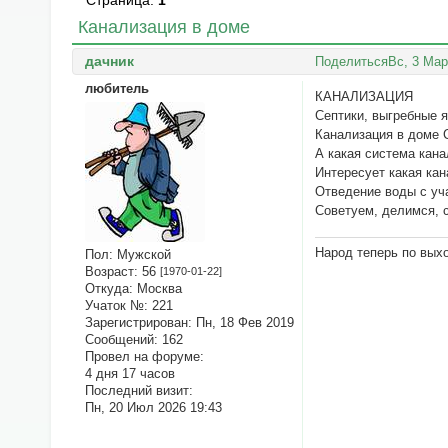
Страница:
1
Канализация в доме
дачник
Поделиться
Вс, 3 Мар
любитель
КАНАЛИЗАЦИЯ
Септики, выгребные 
Канализация в доме 
А какая система кана
Интересует какая ка
Отведение воды с уча
Советуем, делимся, 
Народ теперь по вых
Пол:
Мужской
Возраст:
56
[1970-01-22]
Откуда:
Москва
Учаток №:
221
Зарегистрирован
: Пн, 18 Фев 2019
Сообщений:
162
Провел на форуме:
4 дня 17 часов
Последний визит:
Пн, 20 Июл 2026 19:43