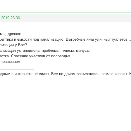
 2019 23:06
ямы, дренаж.
Септики и емкости под канализацию. Выгребные ямы уличных туалетов ..
лизации у Вас?
нализация установлена, проблемы, плюсы, минусы
стка. Спасение участков от половодья...
спрашиваем.
одным в интернете не сидит. Все по дачам разъехались, землю копают. 