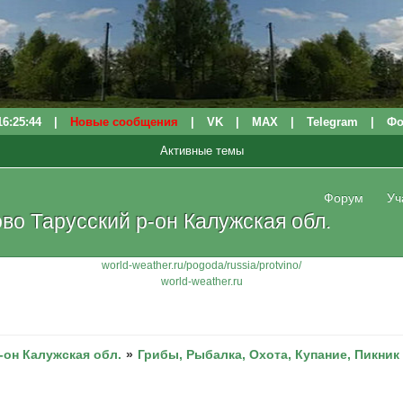
16:25:44
|
Новые сообщения
|
VK
|
МАХ
|
Telegram
|
Фо
Активные темы
Форум
Уч
о Тарусский р-он Калужская обл.
world-weather.ru/pogoda/russia/protvino/
world-weather.ru
-он Калужская обл.
»
Грибы, Рыбалка, Охота, Купание, Пикник