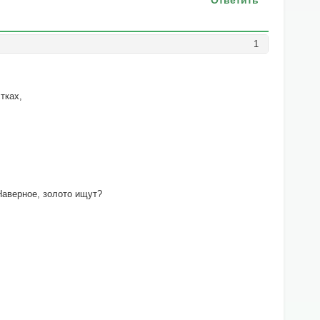
Ответить
1
тках,
Наверное, золото ищут?