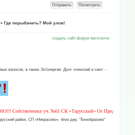
»
Где порыбачить? Мой улов!
создать сайт-форум бесплатно
х взносов, а также Эл/энергии. Долг членский и свет: -
 Собственнику уч. №61 СК «Тарусский» От Председателя и Правл
усский район, СП «Некрасово», близ дер. "Безобразово".