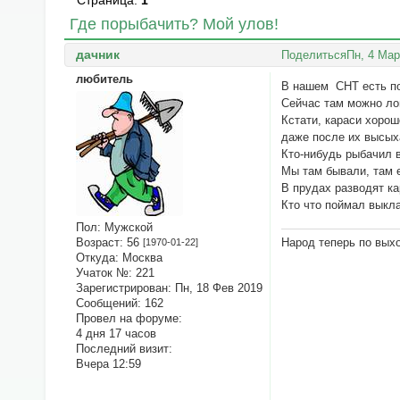
Страница:
1
Где порыбачить? Мой улов!
дачник
Поделиться
Пн, 4 Мар
любитель
В нашем СНТ есть по
Сейчас там можно ло
Кстати, караси хоро
даже после их высых
Кто-нибудь рыбачил 
Мы там бывали, там 
В прудах разводят ка
Кто что поймал выкл
Пол:
Мужской
Возраст:
56
Народ теперь по вых
[1970-01-22]
Откуда:
Москва
Учаток №:
221
Зарегистрирован
: Пн, 18 Фев 2019
Сообщений:
162
Провел на форуме:
4 дня 17 часов
Последний визит:
Вчера 12:59