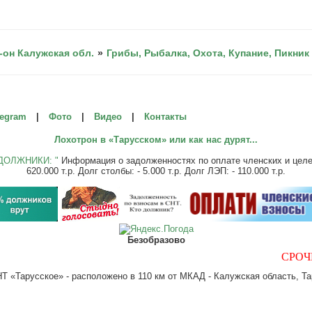
-он Калужская обл.
»
Грибы, Рыбалка, Охота, Купание, Пикник
legram
|
Фото
|
Видео
|
Контакты
Лохотрон в «Тарусском» или как нас дурят...
ДОЛЖНИКИ: "
Информация о задолженностях по оплате членских и целевы
620.000 т.р. Долг столбы: - 5.000 т.р. Долг ЛЭП: - 110.000 т.р.
Безобразово
СРОЧНО!!!
 «Тарусское» - расположено в 110 км от МКАД - Калужская область, Тар