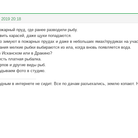
 2019 20:18
жарный пруд, где ранее разводили рыбу.
вить карасей, даже щуки попадаются.
шо зимуют в пожарных прудах и даже в небольших ямах/прудиках на учас
ания мелкие рыбки выбираются из ила, когда вновь появляется вода.
в Исканском или в Дракино?
есть платная рыбалка.
рпов и другие виды рыб.
адываем фото в студию.
одным в интернете не сидит. Все по дачам разъехались, землю копают. 