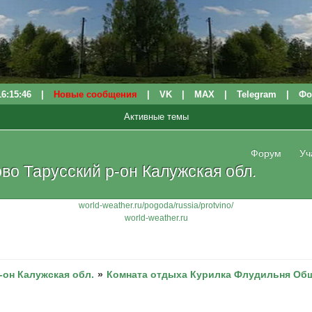
16:15:47
|
Новые сообщения
|
VK
|
МАХ
|
Telegram
|
Фо
Активные темы
Форум
Уч
о Тарусский р-он Калужская обл.
world-weather.ru/pogoda/russia/protvino/
world-weather.ru
-он Калужская обл.
»
Комната отдыха Курилка Флудильня Общ