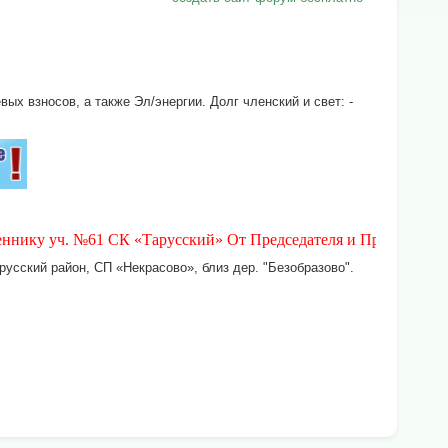
х взносов, а также Эл/энергии. Долг членский и свет: -
. №61 СК «Тарусский» От Председателя и Правления СК «Тарусс
усский район, СП «Некрасово», близ дер. "Безобразово".