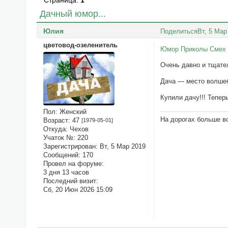
Страница:
1
Дачный юмор...
Юлия
Поделиться
Вт, 5 Мар
цветовод-озеленитель
Юмор Приколы Смех
Очень давно и тщател
Дача — место волшеб
Купили дачу!!! Тепер
Пол:
Женский
На дорогах больше вс
Возраст:
47
[1979-05-01]
Откуда:
Чехов
Учаток №:
220
Зарегистрирован
: Вт, 5 Мар 2019
Сообщений:
170
Провел на форуме:
3 дня 13 часов
Последний визит:
Сб, 20 Июн 2026 15:09