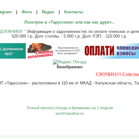
legram
|
Фото
|
Видео
|
Контакты
Лохотрон в «Тарусском» или как нас дурят...
ДОЛЖНИКИ: "
Информация о задолженностях по оплате членских и целевы
620.000 т.р. Долг столбы: - 5.000 т.р. Долг ЛЭП: - 110.000 т.р.
Безобразово
СРОЧНО!!! Собственнику уч
 «Тарусское» - расположено в 110 км от МКАД - Калужская область, Тар
Точный прогноз погоды в Кременках на 2 недели
world-weather.ru