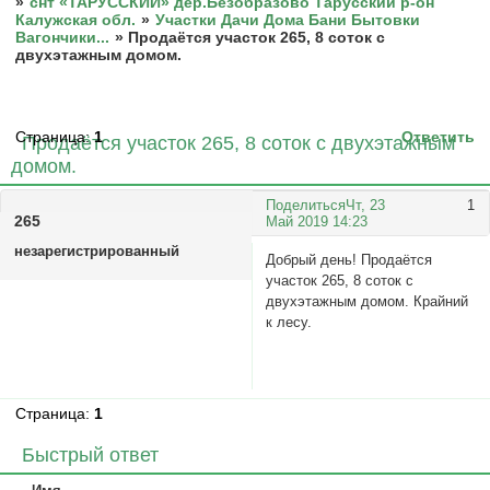
»
снт «ТАРУССКИЙ» дер.Безобразово Тарусский р-он
Калужская обл.
»
Участки Дачи Дома Бани Бытовки
Вагончики...
»
Продаётся участок 265, 8 соток с
двухэтажным домом.
Страница:
1
Ответить
Продаётся участок 265, 8 соток с двухэтажным
домом.
Поделиться
Чт, 23
1
265
Май 2019 14:23
незарегистрированный
Добрый день! Продаётся
участок 265, 8 соток с
двухэтажным домом. Крайний
к лесу.
Страница:
1
Быстрый ответ