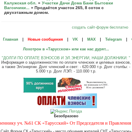
Калужская обл.
»
Участки Дачи Дома Бани Бытовки
Вагончики...
»
Продаётся участок 265, 8 соток с
двухэтажным домом.
создать сайт-форум бесплатно
Главная
|
Новые сообщения
|
VK
|
МАХ
|
Telegram
|
Лохотрон в «Тарусском» или как нас дурят...
"ДОЛГИ ПО ОПЛАТЕ ВЗНОСОВ И ЭЛ.ЭНЕРГИИ, НАШИ ДОЛЖНИКИ: "
Информация о задолженностях по оплате членских и целевых взносов,
а также Эл/энергии. Долг членский и свет: - 620.000 т.р. Долг столбы: -
5.000 т.р. Долг ЛЭП: - 110.000 т.р.
Безобразово
нику уч. №61 СК «Тарусский» От Председателя и Правления СК 
Сайт Форум СК «Тарусский» - место общения жителей СНТ «Тарусское»