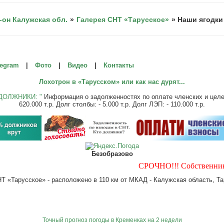
-он Калужская обл.
»
Галерея СНТ «Тарусское»
»
Наши ягодки 
legram
|
Фото
|
Видео
|
Контакты
Лохотрон в «Тарусском» или как нас дурят...
ДОЛЖНИКИ: "
Информация о задолженностях по оплате членских и целевы
620.000 т.р. Долг столбы: - 5.000 т.р. Долг ЛЭП: - 110.000 т.р.
Безобразово
СРОЧНО!!! Собственнику уч. 
 «Тарусское» - расположено в 110 км от МКАД - Калужская область, Тар
Точный прогноз погоды в Кременках на 2 недели