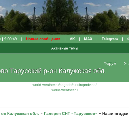
 | 9:00:49
|
Новые сообщения
|
VK
|
МАХ
|
Telegram
|
Активные темы
Форум
Уч
о Тарусский р-он Калужская обл.
world-weather.ru/pogoda/russia/protvino/
world-weather.ru
-он Калужская обл.
»
Галерея СНТ «Тарусское»
»
Наши ягодки 