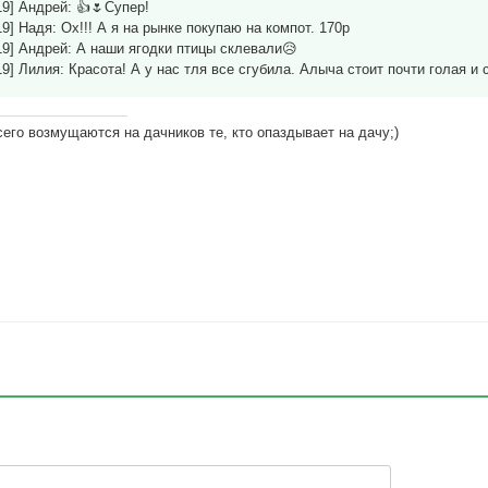
019] Андрей: 👍🌷Супер!
019] Надя: Ох!!! А я на рынке покупаю на компот. 170р
019] Андрей: А наши ягодки птицы склевали😥
019] Лилия: Красота! А у нас тля все сгубила. Алыча стоит почти голая и
его возмущаются на дачников те, кто опаздывает на дачу;)