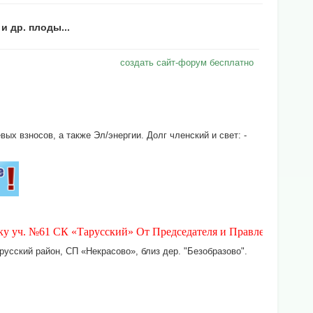
и др. плоды...
создать сайт-форум бесплатно
х взносов, а также Эл/энергии. Долг членский и свет: -
№61 СК «Тарусский» От Председателя и Правления СК «Тарусски
усский район, СП «Некрасово», близ дер. "Безобразово".