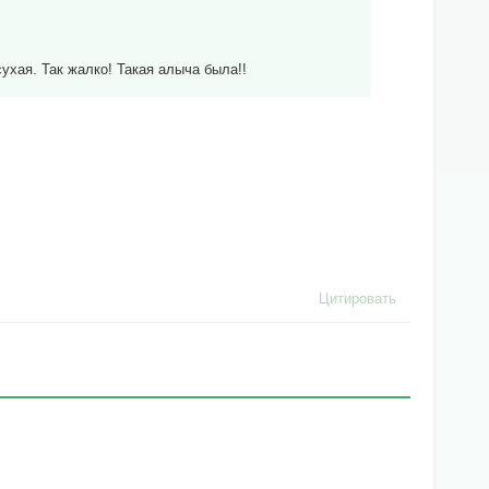
 сухая. Так жалко! Такая алыча была!!
Цитировать