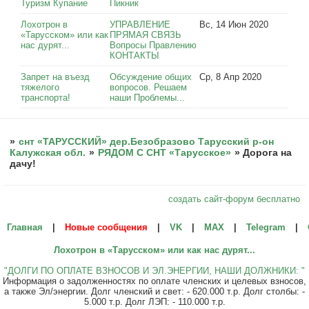
Туризм Купание
Пикник
Лохотрон в
УПРАВЛЕНИЕ
Вс, 14 Июн 2020
«Тарусском» или как
ПРЯМАЯ СВЯЗЬ
нас дурят...
Вопросы Правлению
КОНТАКТЫ
Запрет на въезд
Обсуждение общих
Ср, 8 Апр 2020
тяжелого
вопросов. Решаем
транспорта!
наши Проблемы...
»
снт «ТАРУССКИЙ» дер.Безобразово Тарусский р-он
Калужская обл.
»
РЯДОМ С СНТ «Тарусское»
»
Дорога на
дачу!
создать сайт-форум бесплатно
Главная
|
Новые сообщения
|
VK
|
МАХ
|
Telegram
|
Лохотрон в «Тарусском» или как нас дурят...
"ДОЛГИ ПО ОПЛАТЕ ВЗНОСОВ И ЭЛ.ЭНЕРГИИ, НАШИ ДОЛЖНИКИ: "
Информация о задолженностях по оплате членских и целевых взносов,
а также Эл/энергии. Долг членский и свет: - 620.000 т.р. Долг столбы: -
5.000 т.р. Долг ЛЭП: - 110.000 т.р.