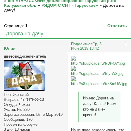
»
снт «ТАРУССКИЙ» дер.Безобразово Тарусский р-он
Калужская обл.
»
РЯДОМ С СНТ «Тарусское»
»
Дорога на
дачу!
Страница:
1
Ответить
Дорога на дачу!
Поделиться
Ср, 3
1
Юлия
Июл 2019 13:42
цветовод-озеленитель
Пол:
Женский
Ирина: Дорога на
Возраст:
47
[1979-05-01]
дачу! Класс! Всем
Откуда:
Чехов
кто на даче-
Учаток №:
220
Зарегистрирован
: Вт, 5 Мар 2019
привет!
Сообщений:
170
Провел на форуме:
3 дня 13 часов
Наше поле заколосилось, это