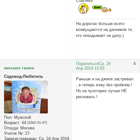
Спасибо!
На дорогах больше всего
возмущаются на дачников те,
кто опаздывает на дачу;)
Поделиться
Ср, 24
4
михаил ганин
Апр 2019 13:55
Садовод-Любитель
Раньше и на джипе застревал
, а теперь езжу без проблем !
Но на пузотерке лучше НЕ
рисковать !
Пол:
Мужской
Возраст:
64
[1962-01-07]
Откуда:
Москва
Учаток №:
27-
Зарегистрирован
: Ср, 24 Апр 2019