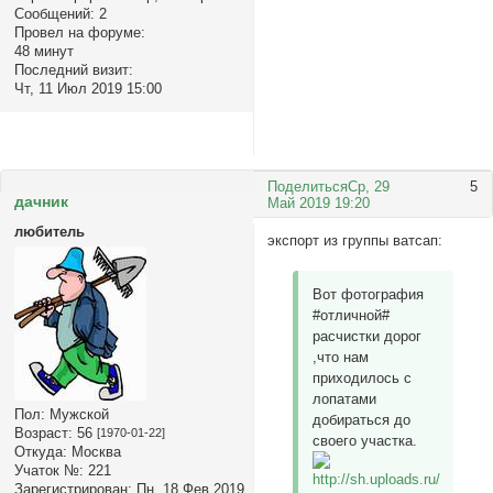
Сообщений:
2
Провел на форуме:
48 минут
Последний визит:
Чт, 11 Июл 2019 15:00
Поделиться
Ср, 29
5
дачник
Май 2019 19:20
любитель
экспорт из группы ватсап:
Вот фотография
#отличной#
расчистки дорог
,что нам
приходилось с
лопатами
Пол:
Мужской
добираться до
Возраст:
56
[1970-01-22]
своего участка.
Откуда:
Москва
Учаток №:
221
Зарегистрирован
: Пн, 18 Фев 2019