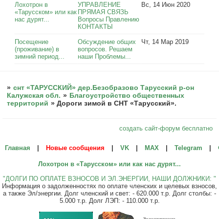
Лохотрон в
УПРАВЛЕНИЕ
Вс, 14 Июн 2020
«Тарусском» или как
ПРЯМАЯ СВЯЗЬ
нас дурят...
Вопросы Правлению
КОНТАКТЫ
Посещение
Обсуждение общих
Чт, 14 Мар 2019
(проживание) в
вопросов. Решаем
зимний период...
наши Проблемы...
»
снт «ТАРУССКИЙ» дер.Безобразово Тарусский р-он
Калужская обл.
»
Благоустройство общественных
территорий
»
Дороги зимой в СНТ «Тарусский».
создать сайт-форум бесплатно
Главная
|
Новые сообщения
|
VK
|
МАХ
|
Telegram
|
Лохотрон в «Тарусском» или как нас дурят...
"ДОЛГИ ПО ОПЛАТЕ ВЗНОСОВ И ЭЛ.ЭНЕРГИИ, НАШИ ДОЛЖНИКИ: "
Информация о задолженностях по оплате членских и целевых взносов,
а также Эл/энергии. Долг членский и свет: - 620.000 т.р. Долг столбы: -
5.000 т.р. Долг ЛЭП: - 110.000 т.р.