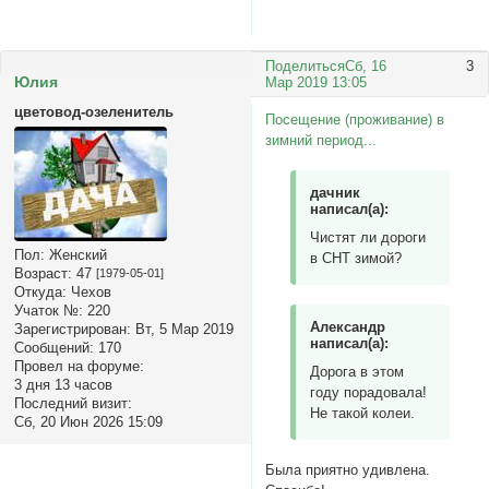
Поделиться
Сб, 16
3
Юлия
Мар 2019 13:05
цветовод-озеленитель
Посещение (проживание) в
зимний период...
дачник
написал(а):
Чистят ли дороги
Пол:
Женский
в СНТ зимой?
Возраст:
47
[1979-05-01]
Откуда:
Чехов
Учаток №:
220
Александр
Зарегистрирован
: Вт, 5 Мар 2019
написал(а):
Сообщений:
170
Провел на форуме:
Дорога в этом
3 дня 13 часов
году порадовала!
Последний визит:
Не такой колеи.
Сб, 20 Июн 2026 15:09
Была приятно удивлена.