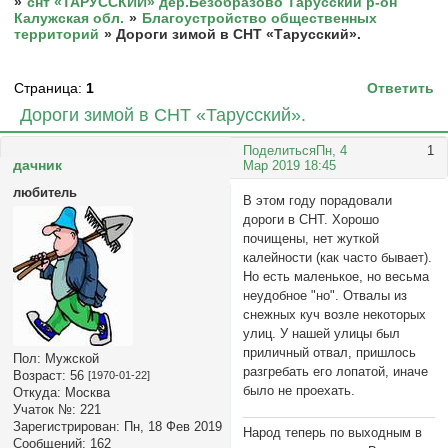
»
снт «ТАРУССКИЙ» дер.Безобразово Тарусский р-он
Калужская обл.
»
Благоустройство общественных
территорий
»
Дороги зимой в СНТ «Тарусский».
Страница:
1
Ответить
Дороги зимой в СНТ «Тарусский».
Поделиться
Пн, 4
1
дачник
Мар 2019 18:45
любитель
В этом году порадовали
дороги в СНТ. Хорошо
почищены, нет жуткой
калейности (как часто бывает).
Но есть маленькое, но весьма
неудобное "но". Отвалы из
снежных куч возле некоторых
улиц. У нашей улицы был
приличный отвал, пришлось
Пол:
Мужской
разгребать его лопатой, иначе
Возраст:
56
[1970-01-22]
было не проехать.
Откуда:
Москва
Учаток №:
221
Зарегистрирован
: Пн, 18 Фев 2019
Народ теперь по выходным в
Сообщений:
162